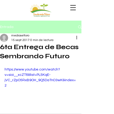
Entrada
medioseltoro
15 sept 2017
0 min de lectura
6ta Entrega de Becas
Sembrando Futuro
https://www.youtube.com/watch?
v=sioi__xcZT8&list=PL5KqE-
jVC_rZpO5RxB9OH_9Q5DaTnO3wK&index=
2